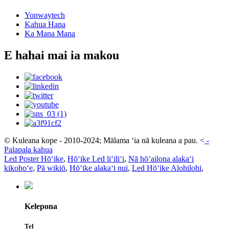
Yonwaytech
Kahua Hana
Ka Mana Mana
E hahai mai ia makou
© Kuleana kope - 2010-2024; Mālama ʻia nā kuleana a pau.
<
-
Palapala kahua
Led Poster Hōʻike
,
Hōʻike Led liʻiliʻi
,
Nā hōʻailona alakaʻi
kikohoʻe
,
Pā wikiō
,
Hōʻike alakaʻi nui
,
Led Hōʻike Alohilohi
,
Kelepona
Tel