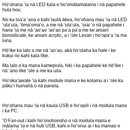
Hoʻohana ʻia nā LED kala e hoʻomālamalama i nā papahele
hula hou.
No ka loaʻa ʻana o kahi laulā ākea, hoʻohana mau ʻia nā LED
ʻulaʻula, ʻōmaʻomaʻo, a me nā ʻulaʻula, ʻoiai ʻo nā papahele i
hana ʻia me nā ʻaoʻao ʻaoʻao paʻa paʻa me ke aniani
borosilicate, ke aniani acrylic, a i ʻole Lexan i hoʻopaʻa ʻia ma
luna.
Hōʻike ka lalo a me nā ʻaoʻao, akā hoʻolaha ka hale i ke
kukui no kahi kala like.
Ma lalo o ka mana kamepiula, hiki i ka papahele ke hōʻike i
nā ʻano like ʻole a me ka uila.
Hoʻokaʻawale ʻia kahi module mana e ke kolamu a i ʻole ka
pākuʻi huinahā o nā panela.
Hoʻohana mau ʻia nā kaula USB e hoʻopili i nā modula mana
i ka PC.
ʻO Fan-out i kahi hoʻonohonoho o nā modula mana e
mālama ʻia e nā hub USB, kahi e hoʻonui ai i ka mamao e