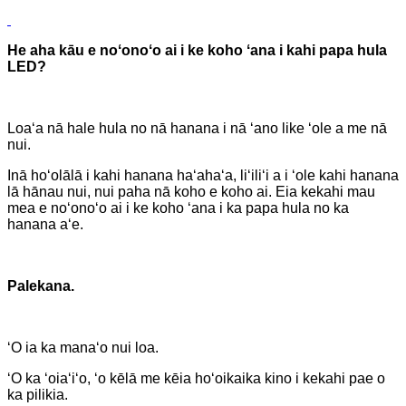
He aha kāu e noʻonoʻo ai i ke koho ʻana i kahi papa hula
LED?
Loaʻa nā hale hula no nā hanana i nā ʻano like ʻole a me nā
nui.
Inā hoʻolālā i kahi hanana haʻahaʻa, liʻiliʻi a i ʻole kahi hanana
lā hānau nui, nui paha nā koho e koho ai. Eia kekahi mau
mea e noʻonoʻo ai i ke koho ʻana i ka papa hula no ka
hanana aʻe.
Palekana.
ʻO ia ka manaʻo nui loa.
ʻO ka ʻoiaʻiʻo, ʻo kēlā me kēia hoʻoikaika kino i kekahi pae o
ka pilikia.