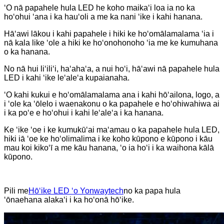
ʻO nā papahele hula LED he koho maikaʻi loa ia no ka
hoʻohui ʻana i ka hauʻoli a me ka nani ʻike i kahi hanana.
Hāʻawi lākou i kahi papahele i hiki ke hoʻomālamalama ʻia i
nā kala like ʻole a hiki ke hoʻonohonoho ʻia me ke kumuhana
o ka hanana.
No nā hui liʻiliʻi, haʻahaʻa, a nui hoʻi, hāʻawi nā papahele hula
LED i kahi ʻike leʻaleʻa kupaianaha.
ʻO kahi kukui e hoʻomālamalama ana i kahi hōʻailona, ​​​​logo, a
i ʻole ka ʻōlelo i waenakonu o ka papahele e hoʻohiwahiwa ai
i ka poʻe e hoʻohui i kahi leʻaleʻa i ka hanana.
Ke ʻike ʻoe i ke kumukūʻai maʻamau o ka papahele hula LED,
hiki iā ʻoe ke hoʻolimalima i ke koho kūpono e kūpono i kāu
mau koi kikoʻī a me kāu hanana, ʻo ia hoʻi i ka waihona kālā
kūpono.
Pili me
Hōʻike LED ʻo Yonwaytech
no ka papa hula
ʻōnaehana alakaʻi i ka hoʻonā hōʻike.