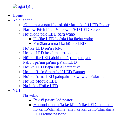
Home
Nā huahana
ʻO nā mea a pau i hoʻokahi / kūʻai kūʻai LED Poster
Narrow Pitch Pitch Videowall/HD LED Screen
Hōʻailona pale LED paʻa waho
Hōʻike LED hoʻōla i ka ikehu waho
E mālama mua i ka hōʻike LED
Hōʻike LED paʻa i loko
Hōʻike LED hoʻolimalima kahua
Hōʻikeʻike LED alohilohi / pale pale pale
Pākuʻi pāʻani pāʻani pāʻani LED
Hōʻike LED Papa Hula Interactive
Hōʻike ʻia ʻo Smartshelf LED Banner
Hōʻike ʻia nā LED palupalu hikiwawe/hoʻokumu
Hōʻike Module LED
Nā Lako Hoike LED
NUI
Nā wikiō
Pākuʻi pāʻani led poster
Hoʻonohonoho ʻia ke kiʻi hōʻike LED maʻamau
no ka hoʻolimalima ʻana i ke kahua hoʻolimalima
LED wikiō pā hope