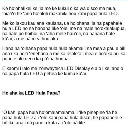
Ke hoʻohālikelike ʻia me ke kukui o ka wā disco ma mua,
ʻoiaʻiʻo he ʻano hoʻololi makahiki hou kahi papa hula LED.
Me ko lākou kaulana kaulana, ua hoʻohana ʻia nā papahele
hula LED no nā hanana like ʻole, me nā male hoʻokalakupua,
nā hale pō hoihoi, nā ʻaha mele hauʻoli, nā hanana hale
kūʻai, a me nā mea hou aku.
Hana nā ʻoihana papa hula hula akamai i nā mea a pau e pili
ana i ka noiʻi ʻenehana a me ka leʻaleʻa i mea e hoʻokō ai i ka
pono e ulu nei o ka pāʻina honua.
E kaomi i lalo me Yonwaytech LED Display e aʻo i ke ʻano o
nā papa hula LED a pehea ke kumu kūʻai.
He aha ka LED Hula Papa?
ʻO kahi papa hula hoʻomālamalama, i ʻike pinepine ʻia he
papa hula LED a i ʻole kahi papa hula disco, he papahele e
hōʻike ana i nā panela kala a i ʻole nā ​​tile.