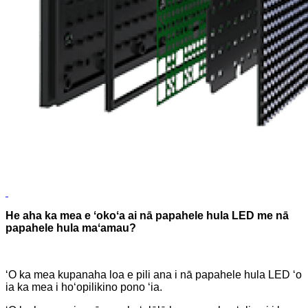
He aha ka mea e ʻokoʻa ai nā papahele hula LED me nā
papahele hula maʻamau?
ʻO ka mea kupanaha loa e pili ana i nā papahele hula LED ʻo
ia ka mea i hoʻopilikino pono ʻia.