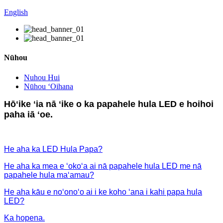
English
Nūhou
Nuhou Hui
Nūhou ʻOihana
Hōʻike ʻia nā ʻike o ka papahele hula LED e hoihoi
paha iā ʻoe.
He aha ka LED Hula Papa?
He aha ka mea e ʻokoʻa ai nā papahele hula LED me nā
papahele hula maʻamau?
He aha kāu e noʻonoʻo ai i ke koho ʻana i kahi papa hula
LED?
Ka hopena.