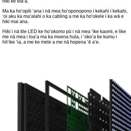
hiki ke loaʻa.
Ma ka hoʻopili ʻana i nā mea hoʻoponopono i kekahi i kekahi,
ʻoi aku ka maʻalahi o ka cabling a me ka hoʻokele i ka wā e
hiki mai ana.
Hiki i nā tile LED ke hoʻokomo pū i nā mea ʻike kaomi, e like
me nā mea i loaʻa ma ka moena hula, i ʻokoʻa ke kumu i
hōʻike ʻia, a me ke mele a me nā hopena ʻē aʻe.