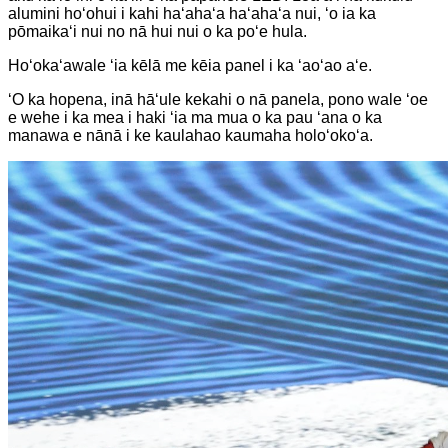
alumini hoʻohui i kahi haʻahaʻa haʻahaʻa nui, ʻo ia ka
pōmaikaʻi nui no nā hui nui o ka poʻe hula.
Hoʻokaʻawale ʻia kēlā me kēia panel i ka ʻaoʻao aʻe.
ʻO ka hopena, inā hāʻule kekahi o nā panela, pono wale ʻoe
e wehe i ka mea i haki ʻia ma mua o ka pau ʻana o ka
manawa e nānā i ke kaulahao kaumaha holoʻokoʻa.