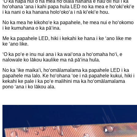
ʻO ka hapa nui o nā mea hoʻolālā hanana e hauʻoli nui i ka
hoʻohana ʻana i kahi papa hula LED no ka mea e hoʻokiʻekiʻe
i ka nani o ka hanana holoʻokoʻa i nā kiʻekiʻe hou.
No ka mea he kikohoʻe ka papahele, he mea nui e hoʻokomo
i ke kumuhana o ka pāʻina.
Me ka papahele LED, hiki i kekahi ke hana i ke ʻano like me
ke ʻano like.
ʻO ka poʻe e inu nui ana i ka waiʻona a hoʻomaha hoʻi, e
nalowale ko lākou kaulike ma nā pāʻina hula.
No ka ʻike maikaʻi, hoʻomālamalama ka papahele LED i ka
papahele ma lalo. Ke hoʻohana ʻoe i nā papahele kukui, hiki i
kekahi ke pale i ka poʻe malihini ma ka hoʻomālamalama
pono ʻana i ko lākou ala.